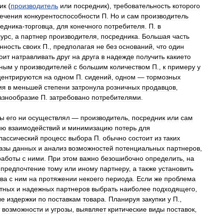
ик
(
производитель
или
посредник
),
требовательность
которого
ечения
конкурентоспособности
П
.
Но
и
сам
производитель
едника
-
торговца
,
для
конечного
потребителя
.
П
.
в
сурс
,
а
партнер
производителя
,
посредника
.
Большая
часть
нность
своих
П
.,
предполагая
не
без
оснований
,
что
один
оит
натравливать
друг
на
друга
в
надежде
получить
какието
рным
у
производителей
с
большим
количеством
П
.,
к
примеру
у
центрируются
на
одном
П
.
сидений
,
одном
—
тормозных
ия
в
меньшей
степени
затронула
розничных
продавцов
,
азнообразие
П
.
затребовано
потребителями
.
ы
его
ни
осуществлял
—
производитель
,
посредник
или
сам
ию
взаимодействий
и
минимизацию
потерь
для
лассический
процесс
выбора
П
.
обычно
состоит
из
таких
азы
данных
и
анализ
возможностей
потенциальных
партнеров
,
работы
с
ними
.
При
этом
важно
безошибочно
определить
,
на
предпочтение
тому
или
иному
партнеру
,
а
также
установить
тва
с
ним
на
протяжении
некоего
периода
.
Если
же
проблема
стных
и
надежных
партнеров
выбрать
наиболее
подходящего
,
ые
издержки
по
поставкам
товара
.
Планируя
закупки
у
П
.,
возможности
и
угрозы
,
выявляет
критические
виды
поставок
,