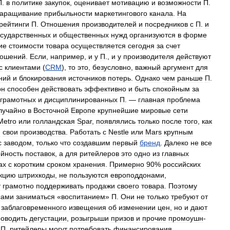
П
.
в
политике
закупок
,
оценивает
мотивацию
и
возможности
П
.
аращивание
прибыльности
маркетингового
канала
.
На
рейтинги
П
.
Отношения
производителей
и
посредников
с
П
.
и
осударственных
и
общественных
нужд
организуются
в
форме
ие
стоимости
товара
осуществляется
сегодня
за
счет
ношений
.
Если
,
например
,
и
у
П
.,
и
у
производителя
действуют
с
клиентами
(
CRM
),
то
это
,
безусловно
,
важный
аргумент
для
ний
и
блокирования
источников
потерь
.
Однако
чем
раньше
П
.
он
способен
действовать
эффективно
и
быть
спокойным
за
грамотных
и
дисциплинированных
П
. —
главная
проблема
лучайно
в
Восточной
Европе
крупнейшие
мировые
сети
Metro
или
голландская
Spar
,
появлялись
только
после
того
,
как
м
свои
производства
.
Работать
с
Nestle
или
Mars
крупным
с
заводом
,
только
что
создавшим
первый
бренд
.
Далеко
не
все
йность
поставок
,
а
для
ритейлеров
это
одно
из
главных
ах
с
коротким
сроком
хранения
.
Примерно
90
%
российских
кцию
штрихкоды
,
не
пользуются
европоддонами
,
т
грамотно
поддерживать
продажи
своего
товара
.
Поэтому
сами
заниматься
«
воспитанием
»
П
.
Они
не
только
требуют
от
заблаговременного
извещения
об
изменении
цен
,
но
и
дают
роводить
дегустации
,
розыгрыши
призов
и
прочие
промоушн
-
П
.
ритейлеры
могут
потребовать
финансирования