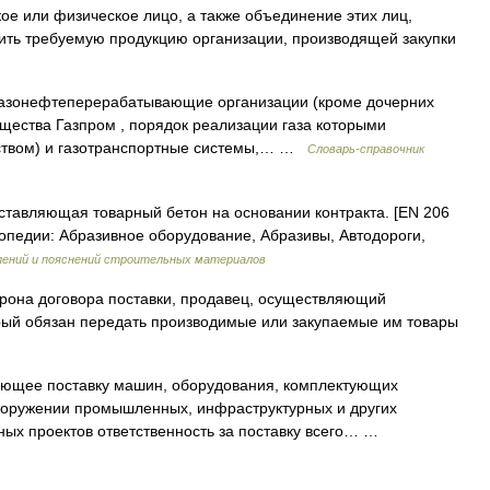
ое или физическое лицо, а также объединение этих лиц,
ить требуемую продукцию организации, производящей закупки
зонефтеперерабатывающие организации (кроме дочерних
щества Газпром , порядок реализации газа которыми
ством) и газотранспортные системы,… …
Словарь-справочник
ставляющая товарный бетон на основании контракта. [EN 206
лопедии: Абразивное оборудование, Абразивы, Автодороги,
лений и пояснений строительных материалов
 сторона договора поставки, продавец, осуществляющий
рый обязан передать производимые или закупаемые им товары
ющее поставку машин, оборудования, комплектующих
ооружении промышленных, инфраструктурных и других
ных проектов ответственность за поставку всего… …