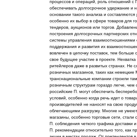
процессов
и
операций
,
роль
отношений
с
обеспечивать
долгосрочное
удержание
и
н
основании
такого
анализа
и
составляются
особенно
их
выбор
в
сфере
товаров
для
г
тендеров
,
аукционов
или
торгов
.
Добавлен
построения
долгосрочных
партнерских
от
системы
управления
взаимоотношениями
поддержания
и
развития
их
взаимоотноше
вовлечен
в
цепочку
поставок
,
тем
больше
свое
будущее
участие
в
проекте
.
Нехватка
ритейлеров
даже
в
развитых
странах
.
Не
с
розничных
магазинов
,
таких
как
немецкие
транснациональные
компании
строили
та
розничным
структурам
гораздо
легче
,
чем
российские
П
.
могут
обеспечить
бесперебо
условий
,
особенно
когда
речь
идет
о
товар
производителей
не
наносят
на
свою
проду
облегчающими
разгрузку
.
Многие
не
умею
магазины
,
особенно
торговые
сети
,
стали
П
.
соблюдения
четкого
графика
доставки
и
П
.
рекомендации
относительно
того
,
как
п
акции
в
местах
продаж
.
От
претендентов
в