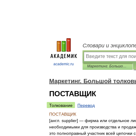
Словари и энциклоп
academic.ru
Маркетинг. Большой толковый словарь
Маркетинг. Большой толков
ПОСТАВЩИК
Толкование
Перевод
ПОСТАВЩИК
[
англ
.
supplier
] —
фирма
или
отдельное
ли
необходимыми
для
производства
и
прода
это
полноправный
участник
всей
цепочки
с