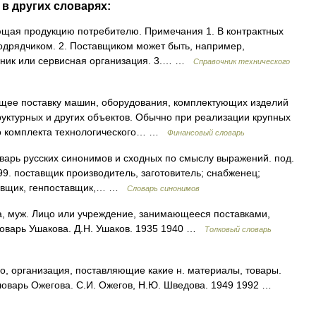
в других словарях:
щая продукцию потребителю. Примечания 1. В контрактных
одрядчиком. 2. Поставщиком может быть, например,
ажник или сервисная организация. 3.… …
Справочник технического
ее поставку машин, оборудования, комплектующих изделий
ктурных и других объектов. Обычно при реализации крупных
его комплекта технологического… …
Финансовый словарь
варь русских синонимов и сходных по смыслу выражений. под.
99. поставщик производитель, заготовитель; снабженец;
новщик, генпоставщик,… …
Словарь синонимов
муж. Лицо или учреждение, занимающееся поставками,
ловарь Ушакова. Д.Н. Ушаков. 1935 1940 …
Толковый словарь
 организация, поставляющие какие н. материалы, товары.
словарь Ожегова. С.И. Ожегов, Н.Ю. Шведова. 1949 1992 …