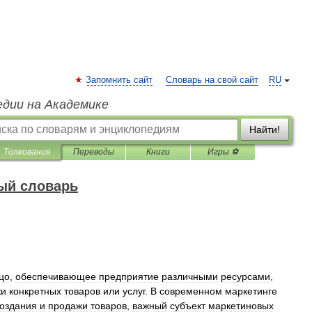
Запомнить сайт
Словарь на свой сайт
RU
едии на Академике
Найти!
Толкования
Переводы
Книги
Игры ⚽
ый словарь
цо
,
обеспечивающее
предприятие
различными
ресурсами
,
жи
конкретных
товаров
или
услуг
.
В
современном
маркетинге
оздания
и
продажи
товаров
,
важный
субъект
маркетиновых