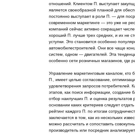
отношений
.
Клиентом
П
.
выступает
закупщ
является
своеобразной
планкой
для
обесп
постоянно
выступает
в
роли
П
. —
для
поср
современном
маркетинге
—
это
уже
не
ре
компаний
сейчас
активно
сокращает
числе
хороший
П
.
лучше
трех
средних
,
и
их
не
ст
уступки
.
Это
становится
особенно
популя
автомобилестроителей
.
Они
все
чаще
кон
систем
,
одном
—
двигателей
.
Эта
тенденц
особенно
сети
розничных
магазинов
,
где
р
Управление
маркетинговым
каналом
,
кто
б
П
.,
имеет
целью
согласование
,
оптимизац
удовлетворения
запросов
потребителей
.
К
этапов
,
как
поиск
информации
,
создание
б
отбор
наилучших
П
.
и
оценка
результатов
основании
каких
критериев
следует
отдать
рейтинг
каждого
П
.
по
итогам
сотрудничес
заключается
в
том
,
как
из
нескольких
изве
можно
рассчитать
и
сопоставить
совокупн
производитель
или
посредник
анализирует