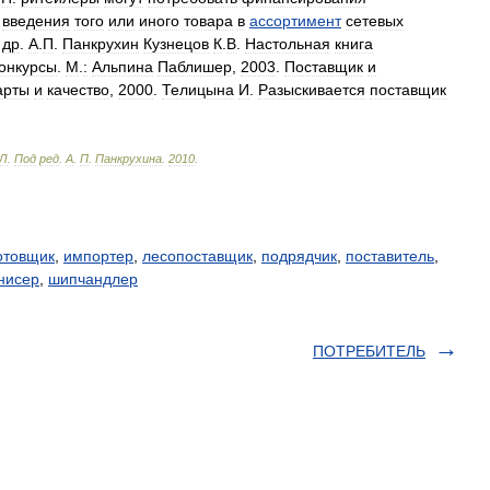
введения
того
или
иного
товара
в
ассортимент
сетевых
др
.
А
.
П
.
Панкрухин
Кузнецов
К
.
В
.
Настольная
книга
онкурсы
.
М
.
:
Альпина
Паблишер
,
2003
.
Поставщик
и
арты
и
качество
,
2000
.
Телицына
И
.
Разыскивается
поставщик
Л
.
Под
ред
.
А
.
П
.
Панкрухина
.
2010
.
отовщик
,
импортер
,
лесопоставщик
,
подрядчик
,
поставитель
,
нисер
,
шипчандлер
ПОТРЕБИТЕЛЬ