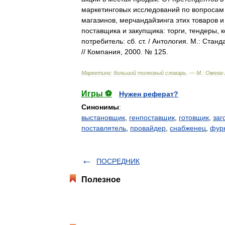
маркетинговых
исследований
по
вопросам
магазинов
,
мерчандайзинга
этих
товаров
и
поставщика
и
закупщика:
торги
,
тендеры
,
к
потребитель:
сб
.
ст
. /
Антология
.
М
.
:
Станд
//
Компания
,
2000
. №
125
.
Маркетинг:
большой
толковый
словарь
. —
М
.
:
Омега
-
Игры ⚽
Нужен реферат?
Синонимы
:
выстановщик
,
генпоставщик
,
готовщик
,
заг
поставлятель
,
провайдер
,
снабженец
,
фур
ПОСРЕДНИК
Полезное