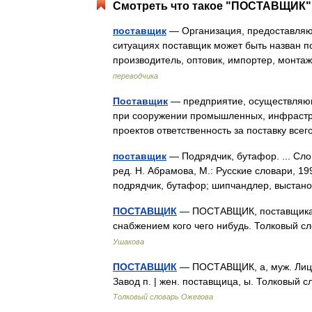
Смотреть что такое "ПОСТАВЩИК" 
поставщик
— Организация, предоставляю
ситуациях поставщик может быть назван п
производитель, оптовик, импортер, монт
переводчика
Поставщик
— предприятие, осуществляющ
при сооружении промышленных, инфрастру
проектов ответственность за поставку вс
поставщик
— Подрядчик, бутафор. ... Сло
ред. Н. Абрамова, М.: Русские словари, 19
подрядчик, бутафор; шипчандлер, выста
ПОСТАВЩИК
— ПОСТАВЩИК, поставщика, 
снабжением кого чего нибудь. Толковый с
Ушакова
ПОСТАВЩИК
— ПОСТАВЩИК, а, муж. Лицо,
Завод п. | жен. поставщица, ы. Толковый 
Толковый словарь Ожегова