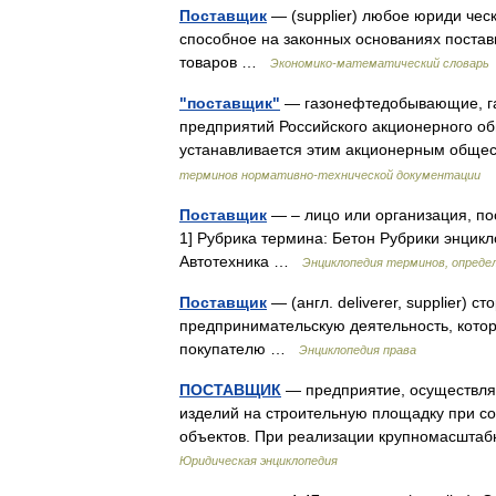
Поставщик
— (supplier) любое юриди ческ
способное на законных основаниях постав
товаров …
Экономико-математический словарь
"поставщик"
— газонефтедобывающие, га
предприятий Российского акционерного об
устанавливается этим акционерным обще
терминов нормативно-технической документации
Поставщик
— – лицо или организация, по
1] Рубрика термина: Бетон Рубрики энцик
Автотехника …
Энциклопедия терминов, опреде
Поставщик
— (англ. deliverer, supplier)
предпринимательскую деятельность, кото
покупателю …
Энциклопедия права
ПОСТАВЩИК
— предприятие, осуществля
изделий на строительную площадку при с
объектов. При реализации крупномасштаб
Юридическая энциклопедия