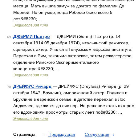
месяца. Мать вышла замуж за другого по фамилии Де
Морней. Но он умер, когда Ребекке было всего 5
лет.&#8230; …
Энциклопедия кино
ДЖЕРМИ Пьетро
— ДЖЕРМИ (Germi) Пьетро (р. 14
69
сентября 1914 05 декабря 1974), итальянский режиссер,
сценарист, актер. Учился в Генуэзском морском институте.
Переехав в Рим, закончил актерское, затем режиссерское
отделение Римского Экспериментального
киноцентра.&#8230; …
Энциклопедия кино
ДРЕЙФУС Ричард
— ДРЕЙФУС (Dreyfuss) Ричард (р. 29
70
октября 1947, Бруклин), американский актер. Родился в
Бруклине в еврейской семье, в детстве переехал в Лос
Анджелес, где живет до сих пор. На решение стать актером
его вдохновили просмотры старых лент по&#8230; …
Энциклопедия кино
Страницы
←
Предыдущая
Следующая
→