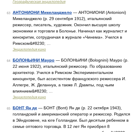
Географическая энциклопедия
АНТОНИОНИ Микеланджело
— АНТОНИОНИ (Antonioni)
63
Микеланджело (р. 29 сентября 1912), итальянский
режиссер, писатель, художник. Окончил высшую школу
экономики и торговли в Болонье. Начинал как журналист и
кинокритик, сотрудничая в журнале «Чинема». Учился в
Римском&#8230; …
Энциклопедия кино
БОЛОНЬИНИ Мауро
— БОЛОНЬИНИ (Bolognini) Мауро (р.
64
22 июня 1922), итальянский режиссер. По образованию
архитектор. Учился в Римском Экспериментальном
киноцентре, был ассистентом французского режиссера И.
Аллегре, Ж. Деланнуа, а также Л. Дзампы, под чьим
влиянием&#8230; …
Энциклопедия кино
БОНТ Ян де
— БОНТ (Bont) Ян де (р. 22 октября 1943),
65
голландский и американский оператор и режиссер. Родился
в Эйндховене, на юге Голландии. Был десятым ребенком в
семье оптового торговца. В 12 лет Ян приобрел 8