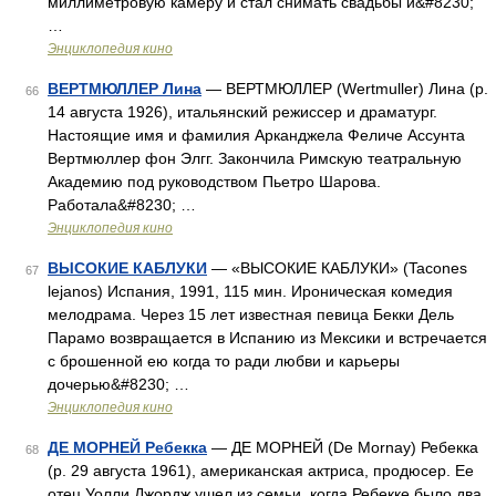
миллиметровую камеру и стал снимать свадьбы и&#8230;
…
Энциклопедия кино
ВЕРТМЮЛЛЕР Лина
— ВЕРТМЮЛЛЕР (Wertmuller) Лина (р.
66
14 августа 1926), итальянский режиссер и драматург.
Настоящие имя и фамилия Арканджела Феличе Ассунта
Вертмюллер фон Элгг. Закончила Римскую театральную
Академию под руководством Пьетро Шарова.
Работала&#8230; …
Энциклопедия кино
ВЫСОКИЕ КАБЛУКИ
— «ВЫСОКИЕ КАБЛУКИ» (Tacones
67
lejanos) Испания, 1991, 115 мин. Ироническая комедия
мелодрама. Через 15 лет известная певица Бекки Дель
Парамо возвращается в Испанию из Мексики и встречается
с брошенной ею когда то ради любви и карьеры
дочерью&#8230; …
Энциклопедия кино
ДЕ МОРНЕЙ Ребекка
— ДЕ МОРНЕЙ (De Mornay) Ребекка
68
(р. 29 августа 1961), американская актриса, продюсер. Ее
отец Уолли Джордж ушел из семьи, когда Ребекке было два